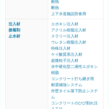
耐熱
断熱
上下水道施設防食用
注入材
エポキシ注入材
接着剤
アクリル樹脂注入材
止水材
スラリー注入材
ウレタン樹脂注入材
特殊注入材
ケイ酸質系注入材
超微粒子注入材
水中硬化型二液性エポキシ
樹脂
コンクリート打ち継ぎ用
耐震補強システム
外壁タイル落下防止システ
ム
コンクリートのひび割れ注