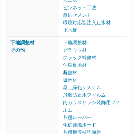
入工法
ピンネット工法
急結セメント
環境対応型注入止水材
止水板
下地調整材
下地調整材
その他
グラウト材
クラック補修材
伸縮目地材
断熱材
吸音材
屋上緑化システム
飛散防止用フイルム
内ガラスサッシ装飾用フイ
ルム
各種ルーバー
化粧難燃ボード
各種耐震補強繊維