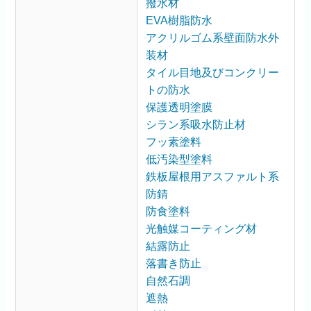
撥水材
EVA樹脂防水
アクリルゴム系壁面防水外
装材
タイル目地及びコンクリー
トの防水
保護透明塗膜
シラン系吸水防止材
フッ素塗料
低汚染型塗料
鉄板屋根用アスファルト系
防錆
防食塗料
光触媒コーティング材
結露防止
落書き防止
自然石調
遮熱